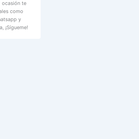
 ocasión te
tales como
hatsapp y
sa, ¡Sígueme!