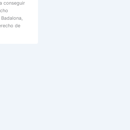
a conseguir
acho
 Badalona,
derecho de