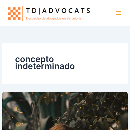
Ir
al
contenido
concepto
indeterminado