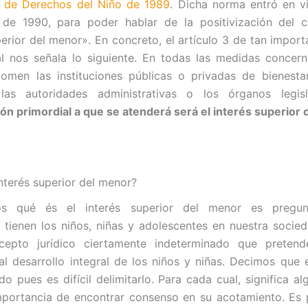
 de Derechos del Niño de 1989
. Dicha norma entró en v
 de 1990, para poder hablar de la positivización del 
perior del menor». En concreto, el artículo 3 de tan import
al nos señala lo siguiente. En todas las medidas concern
omen las instituciones públicas o privadas de bienestar
, las autoridades administrativas o los órganos legisl
ón primordial a que se atenderá será el interés superior 
interés superior del menor?
nos qué és el interés superior del menor es pregun
 tienen los niños, niñas y adolescentes en nuestra socied
epto jurídico ciertamente indeterminado que pretend
al desarrollo integral de los niños y niñas. Decimos que
o pues es difícil delimitarlo. Para cada cual, significa al
mportancia de encontrar consenso en su acotamiento. Es