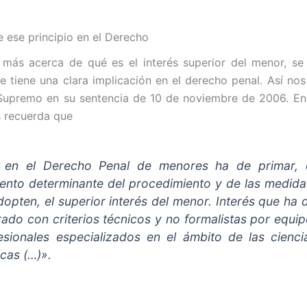
e ese principio en el Derecho
más acerca de qué es el interés superior del menor, se 
ue tiene una clara implicación en el derecho penal. Así nos
 Supremo en su sentencia de 10 de noviembre de 2006. En e
s recuerda que
)
en el Derecho Penal de
menores
ha de
primar
,
ento determinante del procedimiento y de las medid
dopten, el
superior
interés
del
menor
.
Interés
que ha d
rado con criterios técnicos y no formalistas por equi
esionales especializados en el ámbito de las cienc
icas
(…)».