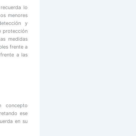
 recuerda lo
 los menores
detección y
e protección
las medidas
bles frente a
frente a las
n concepto
pretando ese
cuerda en su