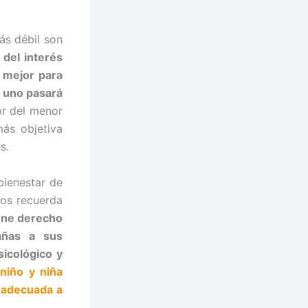
ás débil son
o del interés
 mejor para
a uno pasará
ior del menor
más objetiva
s.
bienestar de
nos recuerda
iene derecho
rañas a sus
icológico y
niño y niña
n adecuada a