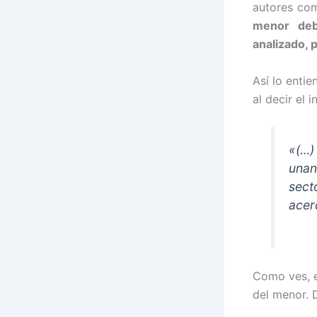
autores com
menor deb
analizado, p
Así lo enti
al decir el 
«(…
unan
sect
acer
Como ves, es
del menor. 