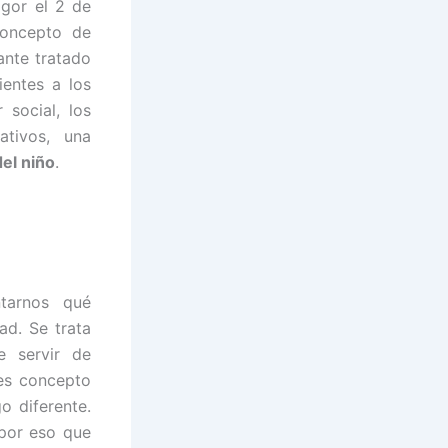
igor el 2 de
concepto de
ante tratado
ientes a los
 social, los
ativos, una
del niño
.
tarnos qué
ad. Se trata
e servir de
 es concepto
go diferente.
 por eso que