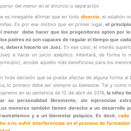
uperior del menor en el divorcio o separación
e es innegable afirmar que en todo
divorcio
, el eslabón m
 niñas. Es por ese motivo que en primer lugar,
el principi
el menor debe hacer que los progenitores opten por lo
 los padres no son capaces de regular el tiempo que cad
os, deberá hacerlo un Juez
. En ese caso, el interés super
 Juez a hacer un juicio aséptico. Intentará, de forma lo 
 principio), acodar aquello más beneficioso para los menore
en toda decisión que se pueda afectar de alguna forma al 
jos, lo primero debe ser siempre su bienestar. Tal y como 
 Supremo en su sentencia de 12 de abril de 2016,
la niñez t
lar su personalidad libremente, sin injerencias ext
 Los menores también tienen derecho a un desarrollo ps
traumatismos y a un bienestar psíquico. Es decir,
cada 
ho a no sufrir interferencias en el proceso de formació
lidad
.