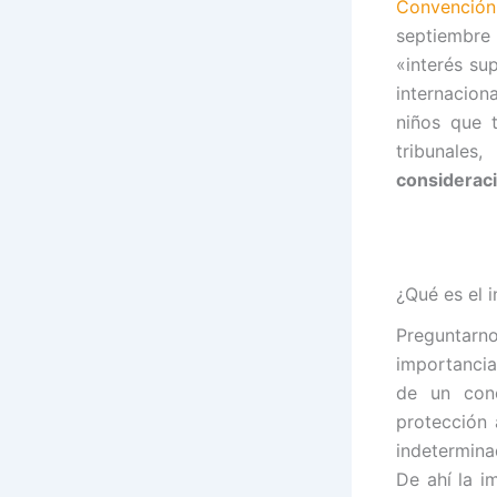
Convención
septiembre
«interés su
internacion
niños que t
tribunales
consideraci
¿Qué es el 
Preguntar
importancia
de un conc
protección 
indeterminad
De ahí la i