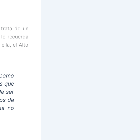
trata de un
 lo recuerda
lla, el Alto
 como
as que
e ser
pos de
ias no