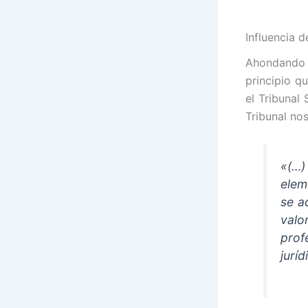
Influencia d
Ahondando 
principio q
el Tribunal
Tribunal no
«(…
elem
se a
valo
prof
juríd