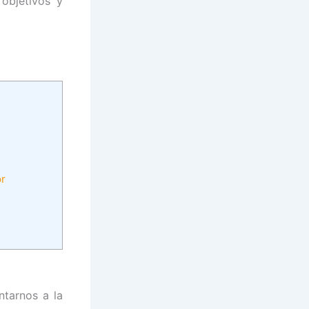
 objetivos y
or
ntarnos a la