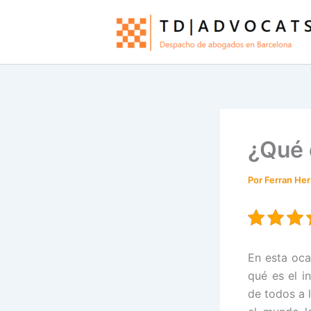
Ir
al
contenido
¿Qué 
Por
Ferran He
En esta oca
qué es el i
de todos a 