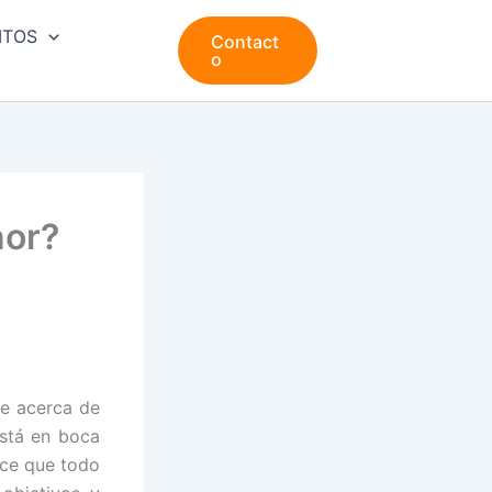
ITOS
Contact
o
nor?
e acerca de
está en boca
ece que todo