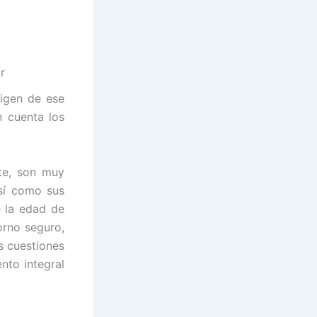
r
rigen de ese
n cuenta los
nte, son muy
así como sus
e la edad de
orno seguro,
s cuestiones
nto integral