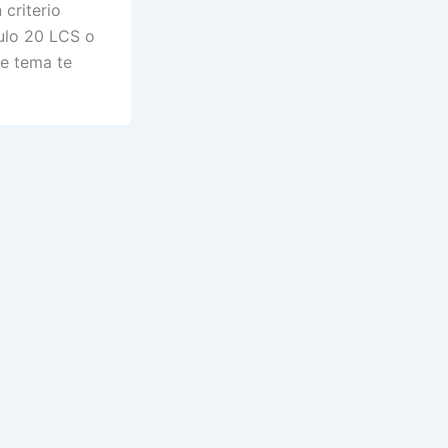
 criterio
culo 20 LCS o
e tema te