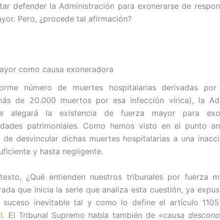
tar defender la Administración para exonerarse de respon
ayor. Pero, ¿procede tal afirmación?
mayor como causa exoneradora
orme número de muertes hospitalarias derivadas por
más de 20.000 muertos por esa infección vírica), la Adm
te alegará la existencia de fuerza mayor para exo
idades patrimoniales. Como hemos visto en el punto ant
 de desvincular dichas muertes hospitalarias a una inacc
uficiente y hasta negligente.
texto, ¿Qué entienden nuestros tribunales por fuerza m
rada que inicia la serie que analiza esta cuestión, ya expu
 suceso inevitable tal y como lo define el artículo 110
l
. El Tribunal Supremo habla también de «
causa descono