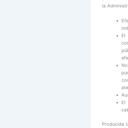
la Administr
Ef
in
El
co
pú
efe
No
pu
co
ate
Au
El
ca
Producida l