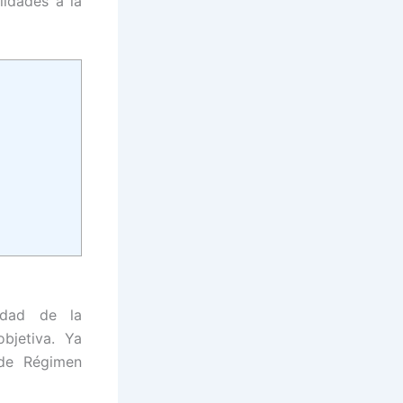
lidades a la
lidad de la
bjetiva. Ya
 de Régimen