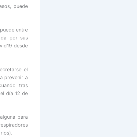
casos, puede
 puede entre
ida por sus
ovid19 desde
cretarse el
a prevenir a
cuando tras
l día 12 de
 alguna para
espiradores
rios).