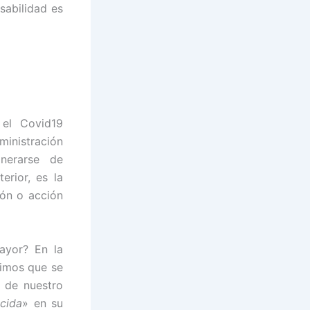
sabilidad es
 el Covid19
inistración
nerarse de
erior, es la
ión o acción
ayor? En la
simos que se
5 de nuestro
cida
» en su