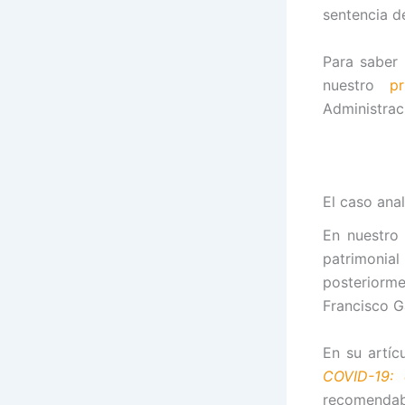
sentencia d
Para saber
nuestro
pr
Administrac
El caso ana
En nuestro 
patrimoni
posteriorm
Francisco Ga
En su artíc
COVID-19: 
recomendabl