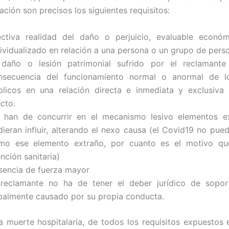
ación son precisos los siguientes requisitos:
ectiva realidad del daño o perjuicio, evaluable econó
dividualizado en relación a una persona o un grupo de pers
 daño o lesión patrimonial sufrido por el reclamant
nsecuencia del funcionamiento normal o anormal de lo
blicos en una relación directa e inmediata y exclusiva
cto.
 han de concurrir en el mecanismo lesivo elementos e
dieran influir, alterando el nexo causa (el Covid19 no pue
mo ese elemento extraño, por cuanto es el motivo que
nción sanitaria)
sencia de fuerza mayor
 reclamante no ha de tener el deber jurídico de sopor
balmente causado por su propia conducta.
a muerte hospitalaria, de todos los requisitos expuestos 