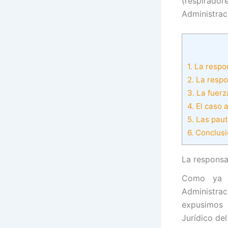
(respirador
Administrac
1.
La respon
2.
La respon
3.
La fuerz
4.
El caso 
5.
Las pauta
6.
Conclusi
La responsa
Como ya 
Administra
expusimos 
Jurídico del