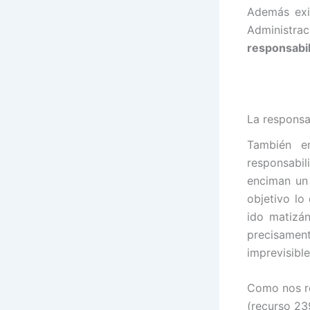
Además exis
Administrac
responsabi
La responsa
También en
responsabi
enciman un
objetivo lo
ido matizá
precisamen
imprevisibl
Como nos re
(recurso 23