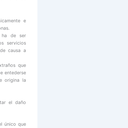
micamente e
onas.
e ha de ser
s servicios
 de causa a
xtraños que
de entederse
 origina la
tar el daño
el único que