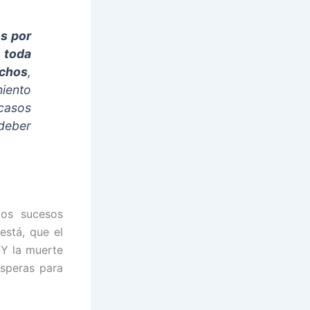
s por
 toda
echos
,
iento
 casos
deber
dos sucesos
está, que el
 Y la muerte
esperas para