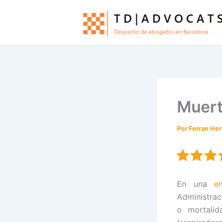
Ir
al
contenido
Muert
Por
Ferran He
En una
e
Administrac
o mortalid