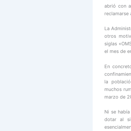
abrió con a
reclamarse 
La Administ
otros moti
siglas «OMS
el mes de e
En concret
confinamien
la poblaci
muchos rum
marzo de 20
Ni se había
dotar al s
esencialmen