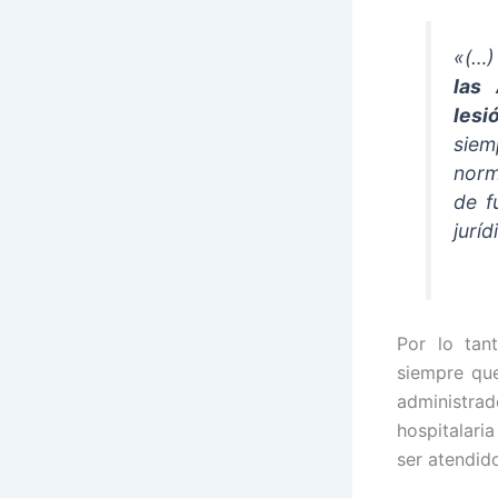
«(…
las 
lesi
siem
norm
de f
jurí
Por lo tan
siempre que
administrad
hospitalari
ser atendid