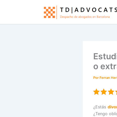
Ir
al
contenido
Estudi
o ext
Por
Ferran He
¿Estás
divo
¿Tengo obli