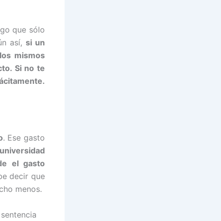
lgo que sólo
ún así,
si un
 los mismos
to. Si no te
tácitamente.
o
. Ese gasto
universidad
de el gasto
be decir que
mucho menos.
 sentencia