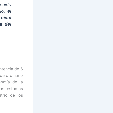
tenido
rio,
el
nivel
a del
ntencia de 6
 de ordinario
nomía de la
los estudios
itrio de los