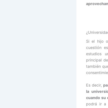
aprovecha
¿Universida
Si el hijo 
cuestión e
estudios u
principal d
también que
consentimie
Es decir,
pa
la univers
cuando su c
podrá ir a