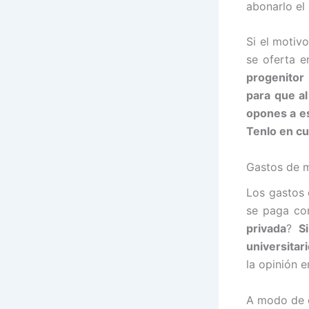
abonarlo el 
Si el motiv
se oferta e
progenitor
para que al
opones a es
Tenlo en c
Gastos de m
Los gastos
se paga co
privada
?
S
universitar
la opinión 
A modo de e