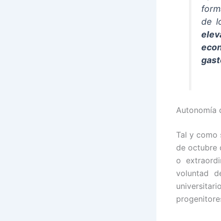
form
de l
elev
econ
gast
Autonomía d
Tal y como 
de octubre d
o extraord
voluntad d
universitar
progenitore