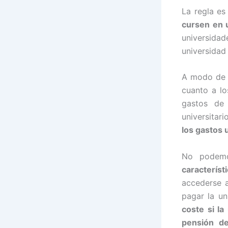
La regla e
cursen en 
universida
universidad
A modo de e
cuanto a lo
gastos de 
universitari
los gastos 
No podem
característ
accederse a
pagar la un
coste si la
pensión d