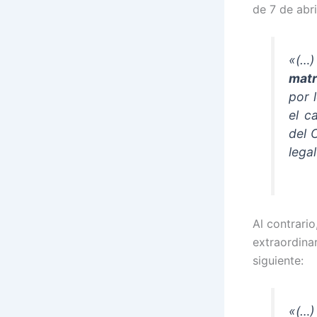
de 7 de abr
«(
matr
por 
el c
del 
legal
Al contrari
extraordina
siguiente:
«(…