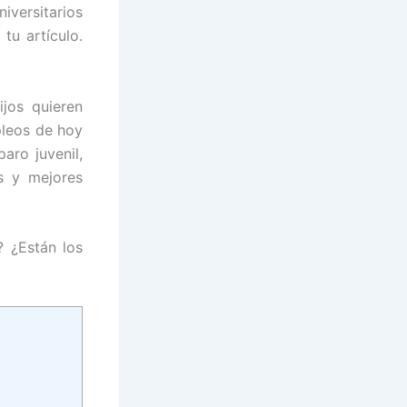
iversitarios
tu artículo.
ijos quieren
pleos de hoy
aro juvenil,
s y mejores
 ¿Están los