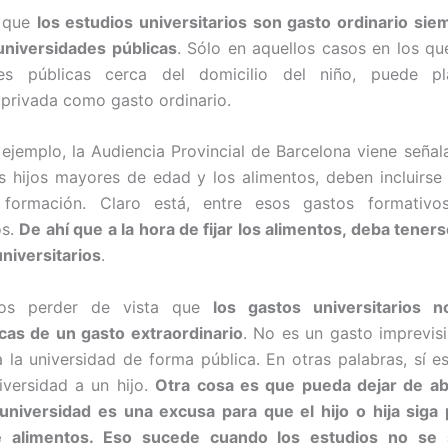
s que
los estudios universitarios son gasto ordinario si
universidades públicas
. Sólo en aquellos casos en los qu
des públicas cerca del domicilio del niño, puede pl
 privada como gasto ordinario.
jemplo, la Audiencia Provincial de Barcelona viene seña
s hijos mayores de edad y los alimentos, deben incluirse
formación. Claro está, entre esos gastos formativo
os.
De ahí que a la hora de fijar los alimentos, deba tener
universitarios
.
os perder de vista que
los gastos universitarios n
icas de un gasto extraordinario
. No es un gasto imprevis
 la universidad de forma pública. En otras palabras, sí es
iversidad a un hijo.
Otra cosa es que pueda dejar de a
 universidad es una excusa para que el hijo o hija siga
e alimentos. Eso sucede cuando los estudios no se 