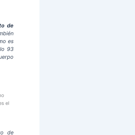
to
de
ambién
mo es
ulo 93
cuerpo
mo
s el
to de