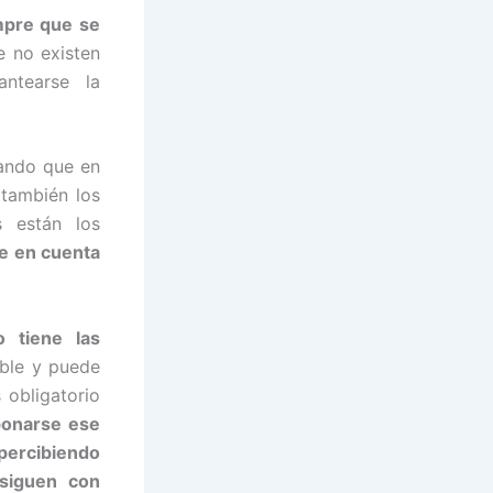
empre que se
e no existen
antearse la
lando que en
 también los
s están los
se en cuenta
o tiene las
ible y puede
 obligatorio
bonarse ese
 percibiendo
siguen con