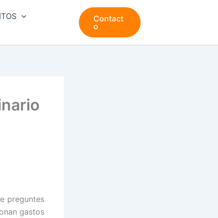
ITOS
Contact
o
inario
te preguntes
ionan gastos