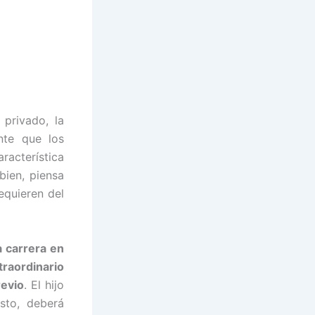
 privado, la
nte que los
acterística
bien, piensa
equieren del
a carrera en
raordinario
revio
. El hijo
sto, deberá