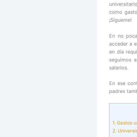
universitar
como gasto 
¡Sígueme!
En no pocas
acceder a e
en día requ
seguimos a
salarios.
En ese con
padres tamb
1.
Gastos un
2.
Universi