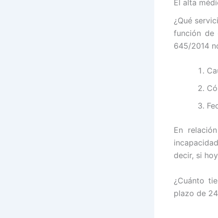
El alta méd
¿Qué servic
función de 
645/2014 no
Ca
Có
Fec
En relació
incapacidad
decir, si ho
¿Cuánto ti
plazo de 24