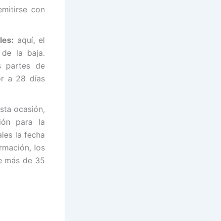
emitirse con
les:
aquí, el
de la baja.
s partes de
or a 28 días
sta ocasión,
ión para la
les la fecha
rmación, los
de más de 35