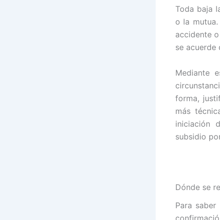
Toda baja l
o la mutua.
accidente o
se acuerde 
Mediante e
circunstanc
forma, just
más técnic
iniciación
subsidio po
Dónde se re
Para saber 
confirmaci