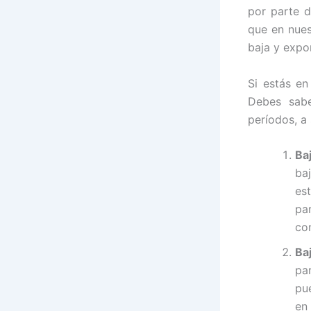
por parte 
que en nues
baja y expo
Si estás en
Debes sabe
períodos, a 
Ba
baj
es
pa
co
Ba
pa
pu
en