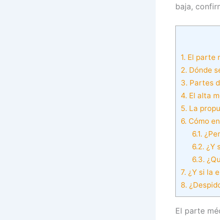
baja, confir
1.
El parte
2.
Dónde se 
3.
Partes d
4.
El alta 
5.
La propu
6.
Cómo ent
6.1.
¿Per
6.2.
¿Y s
6.3.
¿Qué
7.
¿Y si la 
8.
¿Despido
El parte mé