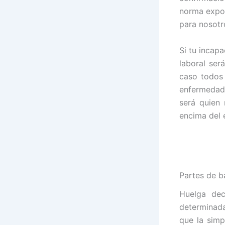
norma expon
para nosotr
Si tu incap
laboral ser
caso todos 
enfermedad
será quien 
encima del e
Partes de b
Huelga de
determinada
que la sim