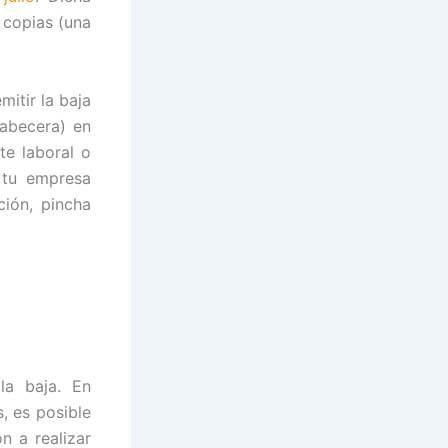
 copias (una
itir la baja
cabecera) en
te laboral o
 tu empresa
ción, pincha
a baja. En
, es posible
 a realizar