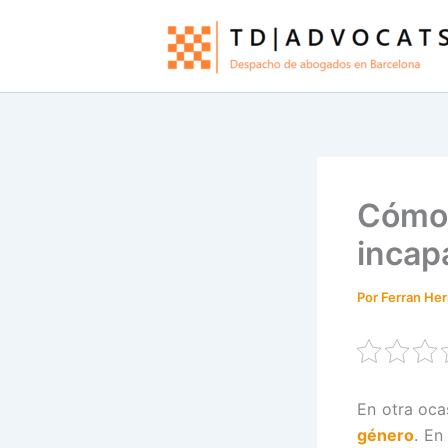
Ir
al
contenido
Cómo 
incap
Por
Ferran He
En otra oca
género
. En