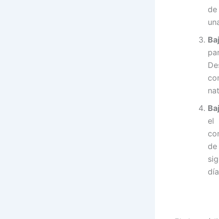
de
una
Ba
pa
De
co
nat
Ba
el
co
de
si
día