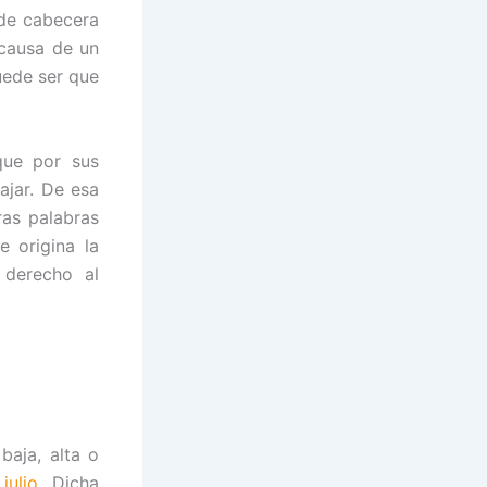
 de cabecera
 causa de un
uede ser que
que por sus
ajar. De esa
ras palabras
 origina la
 derecho al
baja, alta o
julio
. Dicha