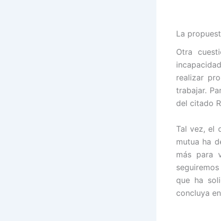
La propuest
Otra cuest
incapacida
realizar pr
trabajar. P
del citado 
Tal vez, el
mutua ha de
más para v
seguiremos
que ha sol
concluya en 