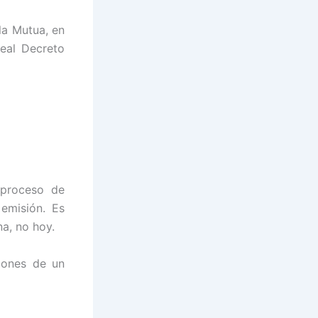
la Mutua, en
Real Decreto
 proceso de
 emisión. Es
na, no hoy.
pones de un