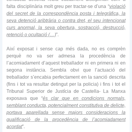
falta disciplinària molt greu per tractar-se d’una “
violació
del secret de la correspondència posta i telegràfica, la
seva detenció aribtrària o contra dret, el seu intencionat
curs anormal, la seva obertura, sostracció, destrucció,
retenció o ocultació (…)
”.
Així exposat i sense cap més dada, no es comprèn
perquè no va ser admesa la procedència de
l’acomiadament d’aquest treballador ni en primera ni en
segona instància. Sembla obvi que l’actuació del
treballador s’encabia perfectament en la sanció descrita
(fins i tot va resultar detingut per la policia) i fins i tot el
Tribunal Superior de Justícia de Castella- La Manxa
exposava que “
és clar que en condicions normals,
semblant conducta, potencialment constitutiva de delicte,
portava aparellada sense majors consideracions la
qualificació de la procedència de l’acomiadament
acordat
”.