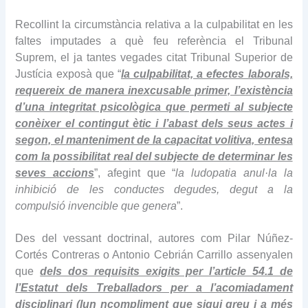
Recollint la circumstància relativa a la culpabilitat en les
faltes imputades a què feu referència el Tribunal
Suprem, el ja tantes vegades citat Tribunal Superior de
Justícia exposà que “
la culpabilitat, a efectes laborals,
requereix de manera inexcusable primer, l’existència
d’una integritat psicològica que permeti al subjecte
conèixer el contingut ètic i l’abast dels seus actes i
segon, el manteniment de la capacitat volitiva, entesa
com la possibilitat real del subjecte de determinar les
seves accions
”, afegint que “
la ludopatia anul·la la
inhibició de les conductes degudes, degut a la
compulsió invencible que genera
”.
Des del vessant doctrinal, autores com Pilar Núñez-
Cortés Contreras o Antonio Cebrián Carrillo assenyalen
que
dels dos requisits exigits per l’article 54.1 de
l’Estatut dels Treballadors per a l’acomiadament
disciplinari (lun ncompliment que sigui greu i a més