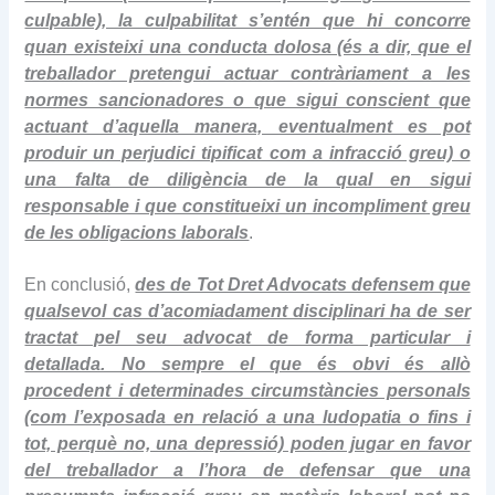
culpable), la culpabilitat s’entén que hi concorre
quan existeixi una conducta dolosa (és a dir, que el
treballador pretengui actuar contràriament a les
normes sancionadores o que sigui conscient que
actuant d’aquella manera, eventualment es pot
produir un perjudici tipificat com a infracció greu) o
una falta de diligència de la qual en sigui
responsable i que constitueixi un incompliment greu
de les obligacions laborals
.
En conclusió,
des de Tot Dret Advocats defensem que
qualsevol cas d’acomiadament disciplinari ha de ser
tractat pel seu advocat de forma particular i
detallada. No sempre el que és obvi és allò
procedent i determinades circumstàncies personals
(com l’exposada en relació a una ludopatia o fins i
tot, perquè no, una depressió) poden jugar en favor
del treballador a l’hora de defensar que una