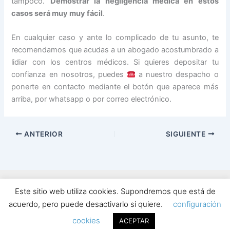
tampoco.
Demostrar la negligencia médica en estos
casos será muy muy fácil
.
En cualquier caso y ante lo complicado de tu asunto, te
recomendamos que acudas a un abogado acostumbrado a
lidiar con los centros médicos. Si quieres depositar tu
confianza en nosotros, puedes
a nuestro despacho o
ponerte en contacto mediante el botón que aparece más
arriba, por whatsapp o por correo electrónico.
ANTERIOR
SIGUIENTE
Este sitio web utiliza cookies. Supondremos que está de
acuerdo, pero puede desactivarlo si quiere.
configuración
Todos los derechos © 2026 | Tot Dret Advocats | Abogados en
Barcelona
cookies
ACEPTAR