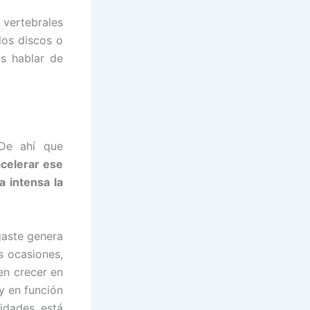
 vertebrales
los discos o
s hablar de
 De ahí que
celerar ese
 intensa la
gaste genera
s ocasiones,
en crecer en
y en función
idades está