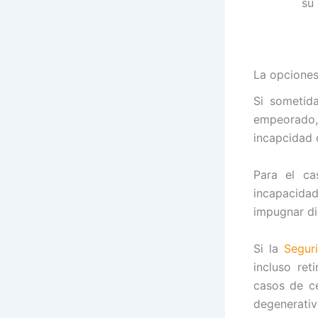
su 
La opciones 
Si sometida
empeorado,
incapcidad 
Para el ca
incapacida
impugnar di
Si la
Segur
incluso ret
casos de ce
degenerativ