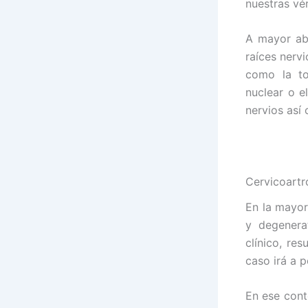
nuestras vér
A mayor abu
raíces nerv
como la to
nuclear o e
nervios así
Cervicoartr
En la mayor
y degenera
clínico, re
caso irá a 
En ese cont