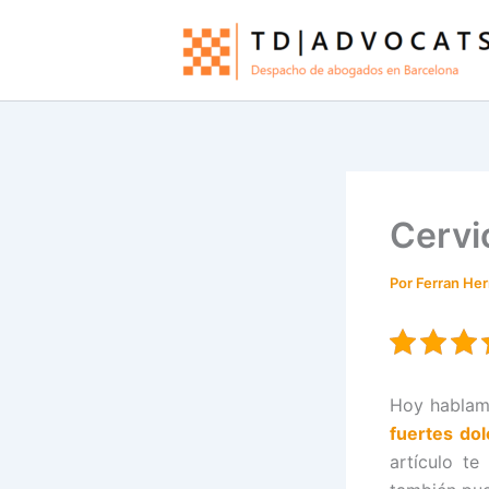
Ir
al
contenido
Cervi
Por
Ferran He
Hoy hablamo
fuertes dol
artículo te