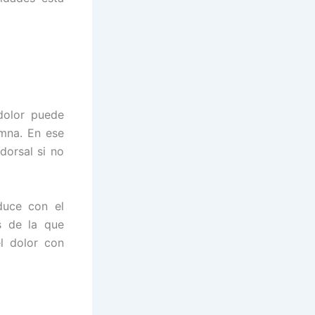
 dolor puede
umna. En ese
dorsal si no
duce con el
s de la que
l dolor con