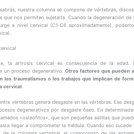
abrás, nuestra columna se compone de vértebras, discos
s que nos permiten sujetarla. Cuando la degeneración de 
surge a nivel cervical (C1-C6 aproximadamente), podemo
ical.
cervical
e, la artrosis cervical es consecuencia de la edad.
e un proceso degenerativo.
Otros factores que pueden a
n los traumatismos o los trabajos que implican de forma
 cervical
.
 entre vértebras genera desgaste en las vértebras. Ese des
ocesos degenerativos por desgaste óseo. En determinada
llamados «osteofitos», que son pequeñas astillas que pued
asta llegar a comprometer la médula. Cuando eso sucede 
ra de la columna vertebral, el compromiso de las extrem