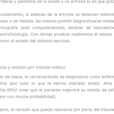
tebras y permitirá ver si existe o no artrosis (y en qué gra
ndamiento, si además de la artrosis se detectan lesione
iosas o de médula, las mismas podrán diagnosticarse medi
mografía axial computeralizada, escáner de resonanci
lectrofisiología. Con dichas pruebas mediremos el estado
 como el estado del sistema nervioso.
osis y revisión por tribunal médico
ía de casos, la cervicoartrosis se diagnostica como enfe
tiva (por todo lo que te hemos indicado antes). Ante
sulta difícil creer que el paciente mejorará su estado de sa
peor con mucha probabilidad).
exto, la revisión que pueda realizarse por parte del tribuna