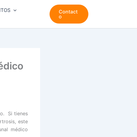
ITOS
Contact
o
édico
o. Si tienes
trosis, este
bunal médico