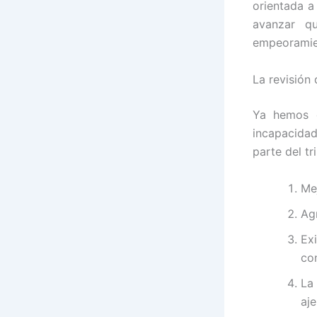
orientada a
avanzar q
empeoramien
La revisión
Ya hemos d
incapacida
parte del t
Me
Ag
Ex
co
La
aj