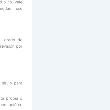
d o no. Vale
medad, ese
el grado de
 revisión por
 sirvió para
nta propia o
reconoció en