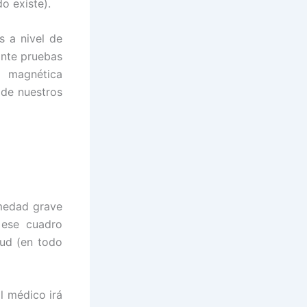
do existe).
s a nivel de
ante pruebas
a magnética
 de nuestros
rmedad grave
 ese cuadro
lud (en todo
l médico irá