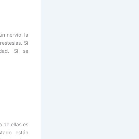
ún nervio, la
estesias. Si
dad. Si se
 de ellas es
stado están