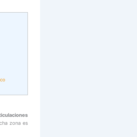
ico
ticulaciones
icha zona es