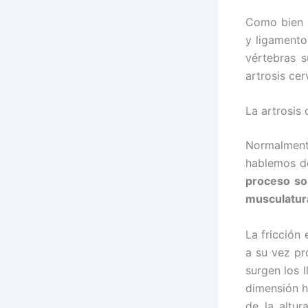
Como bien s
y ligamento
vértebras 
artrosis cerv
La artrosis 
Normalment
hablemos d
proceso so
musculatura
La fricción
a su vez pr
surgen los 
dimensión h
de la altu