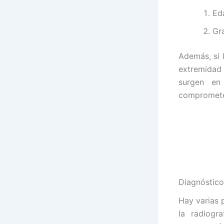
Ed
Gra
Además, si l
extremidad 
surgen en
comprometen
Diagnóstico
Hay varias 
la radiogr