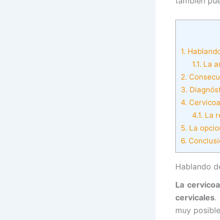
también pue
1.
Hablando 
1.1.
La ar
2.
Consecue
3.
Diagnóst
4.
Cervicoar
4.1.
La r
5.
La opcion
6.
Conclusio
Hablando de
La cervicoa
cervicales
.
muy posible